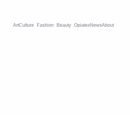
Art
Culture
Fashion
Beauty
Opiates
News
About