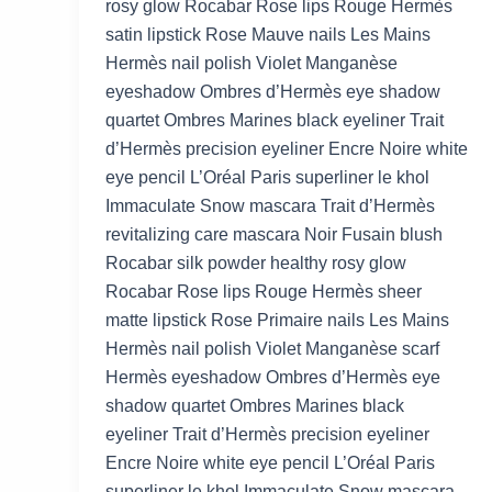
rosy glow Rocabar Rose lips Rouge Hermès
satin lipstick Rose Mauve nails Les Mains
Hermès nail polish Violet Manganèse
eyeshadow Ombres d’Hermès eye shadow
quartet Ombres Marines black eyeliner Trait
d’Hermès precision eyeliner Encre Noire white
eye pencil L’Oréal Paris superliner le khol
Immaculate Snow mascara Trait d’Hermès
revitalizing care mascara Noir Fusain blush
Rocabar silk powder healthy rosy glow
Rocabar Rose lips Rouge Hermès sheer
matte lipstick Rose Primaire nails Les Mains
Hermès nail polish Violet Manganèse scarf
Hermès eyeshadow Ombres d’Hermès eye
shadow quartet Ombres Marines black
eyeliner Trait d’Hermès precision eyeliner
Encre Noire white eye pencil L’Oréal Paris
superliner le khol Immaculate Snow mascara